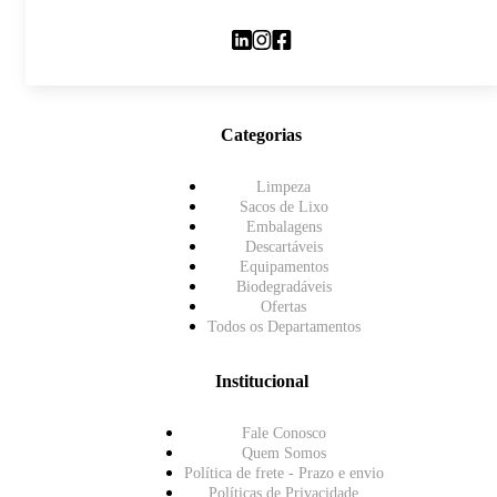
Categorias
Limpeza
Sacos de Lixo
Embalagens
Descartáveis
Equipamentos
Biodegradáveis
Ofertas
Todos os Departamentos
Institucional
Fale Conosco
Quem Somos
Política de frete - Prazo e envio
Políticas de Privacidade