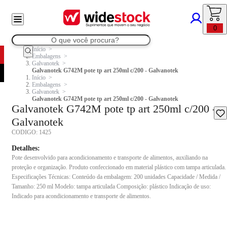
0
Início
Embalagens
Galvanotek
Galvanotek G742M pote tp art 250ml c/200 - Galvanotek
Início
Embalagens
Galvanotek
Galvanotek G742M pote tp art 250ml c/200 - Galvanotek
Galvanotek G742M pote tp art 250ml c/200 -
Galvanotek
CODIGO:
1425
Detalhes:
Pote desenvolvido para acondicionamento e transporte de alimentos, auxiliando na
proteção e organização. Produto confeccionado em material plástico com tampa articulada.
Especificações Técnicas: Conteúdo da embalagem: 200 unidades Capacidade / Medida /
Tamanho: 250 ml Modelo: tampa articulada Composição: plástico Indicação de uso:
Indicado para acondicionamento e transporte de alimentos.