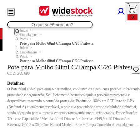
0
Início
Embalagens
Potes
Pote para Molho 60ml C/Tampa C/20 Prafesta
Início
Embalagens
Potes
Pote para Molho 60ml C/Tampa C/20 Prafesta
Pote para Molho 60ml C/Tampa C/20 Prafesta
CODIGO:
690
Detalhes:
O Pote 60ml é ideal para armazenar molhos, condimentos e pequenas porções, oferecendo
praticidade e organização. Seu fechamento hermético ajuda a prevenir vazamentos e
desperdícios, mantendo o conteúdo protegido. Produzido 100% em PET, livre de BPA
(Bisfenol A) e totalmente reciclável, o pote alia praticidade e responsabilidade ambiental,
sendo adequado para alimentos em temperatura ambiente ou refrigerados. Especificações
Técnicas: Capacidade / Medida: 60 ml Dimensões Internas: Ø49,5 x 29 Dimensões
Externas: Ø65,2 x 30,5 Cor: Natural Modelo: Pote + Tampa Conteúdo da embalagem: 01
pacote com 20 unidades Composição: PET Modelo: P697 Indicação de uso: Indicado para
armazenar molhos, condimentos e pequenas porções de alimentos, sendo ideal para