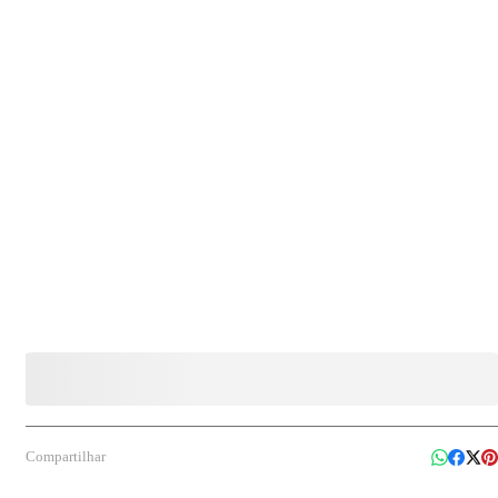
Indicação de uso: Indicado para armazenamento e conservação de alimentos, podendo ser
utilizado para porções diversas, doces, lanches e ingredientes, em residências, empresas e
estabelecimentos comerciais.
Compartilhar