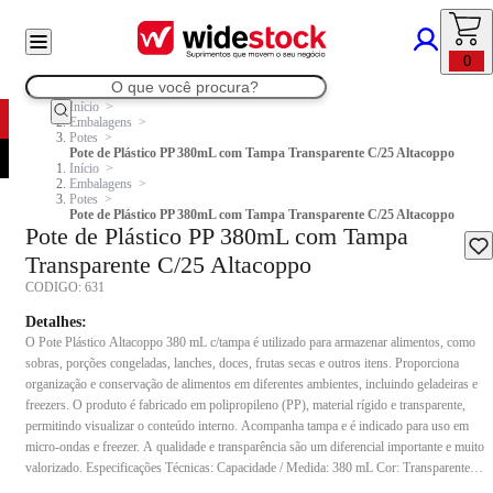
0
Início
Embalagens
Potes
Pote de Plástico PP 380mL com Tampa Transparente C/25 Altacoppo
Início
Embalagens
Potes
Pote de Plástico PP 380mL com Tampa Transparente C/25 Altacoppo
Pote de Plástico PP 380mL com Tampa
Transparente C/25 Altacoppo
CODIGO:
631
Detalhes:
O Pote Plástico Altacoppo 380 mL c/tampa é utilizado para armazenar alimentos, como
sobras, porções congeladas, lanches, doces, frutas secas e outros itens. Proporciona
organização e conservação de alimentos em diferentes ambientes, incluindo geladeiras e
freezers. O produto é fabricado em polipropileno (PP), material rígido e transparente,
permitindo visualizar o conteúdo interno. Acompanha tampa e é indicado para uso em
micro-ondas e freezer. A qualidade e transparência são um diferencial importante e muito
valorizado. Especificações Técnicas: Capacidade / Medida: 380 mL Cor: Transparente
Modelo: Pote Conteúdo da embalagem: 25 unidades Composição: Polipropileno