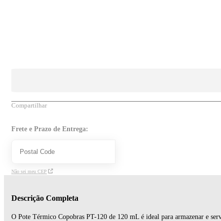
Compartilhar
Frete e Prazo de Entrega:
Não sei meu CEP
Descrição Completa
O Pote Térmico Copobras PT-120 de 120 mL é ideal para armazenar e servir 