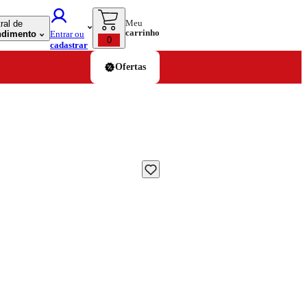
Meu
ral de
carrinho
ndimento
Entrar ou
0
cadastrar
Ofertas