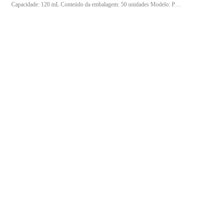
Capacidade: 120 mL Conteúdo da embalagem: 50 unidades Modelo: PT-
120 / TCT-180 s/ furo Composição: EPS (Poliestireno Expandido)
Indicação de uso: Indicado para acondicionamento e transporte de
pequenas porções de alimentos quentes ou frios, sendo ideal para
delivery, lanchonetes, sorveterias, food trucks e eventos.