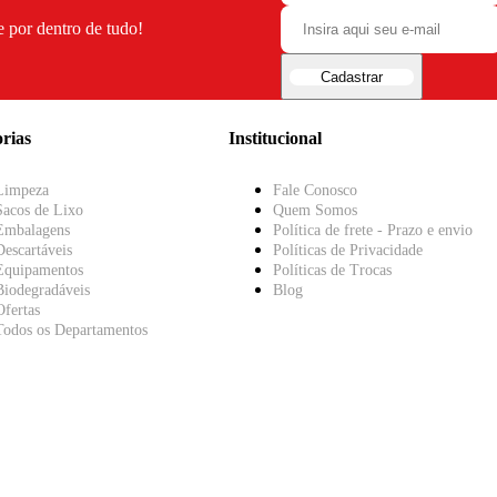
e por dentro de tudo!
Cadastrar
rias
Institucional
Limpeza
Fale Conosco
Sacos de Lixo
Quem Somos
Embalagens
Política de frete - Prazo e envio
Descartáveis
Políticas de Privacidade
Equipamentos
Políticas de Trocas
Biodegradáveis
Blog
Ofertas
Todos os Departamentos