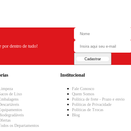
e por dentro de tudo!
Cadastrar
rias
Institucional
Limpeza
Fale Conosco
Sacos de Lixo
Quem Somos
Embalagens
Política de frete - Prazo e envio
Descartáveis
Políticas de Privacidade
Equipamentos
Políticas de Trocas
Biodegradáveis
Blog
Ofertas
Todos os Departamentos