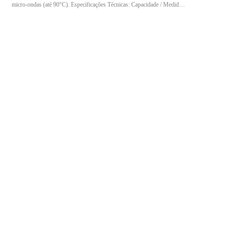
micro-ondas (até 90°C). Especificações Técnicas: Capacidade / Medida:
500 ml Dimensões Internas: Ø60,0 x 71,5 mm Dimensões Externas:
Ø124,0 x 77,1 mm Cor: Natural Conteúdo da embalagem: Pote + Tampa
Composição: PP Quantidade: 20 unidades Indicação de uso: Indicada
para armazenar e transportar alimentos variados, podendo ser utilizada
no freezer e no micro-ondas.