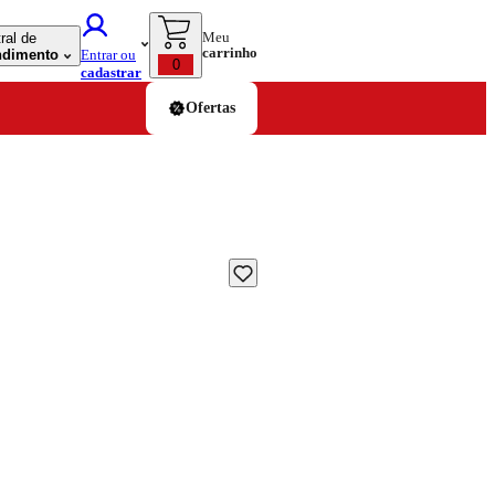
Meu
ral de
carrinho
ndimento
Entrar ou
0
cadastrar
Ofertas