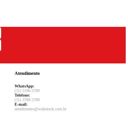
Atendimento
WhatsApp:
(11) 5196-3789
Telefone:
(11) 3789-3789
E-mail:
atendimento@widestock.com.br