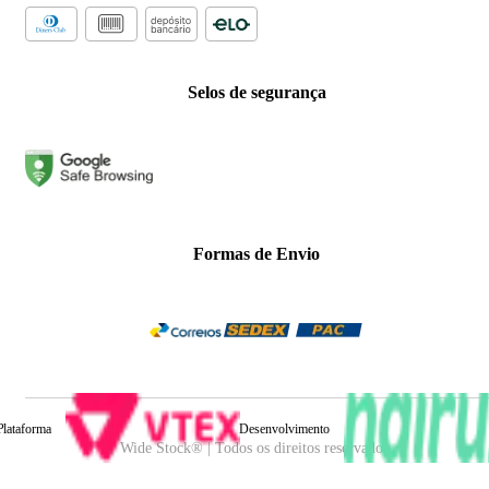
Selos de segurança
Formas de Envio
Plataforma
Desenvolvimento
Wide Stock® | Todos os direitos reservados.