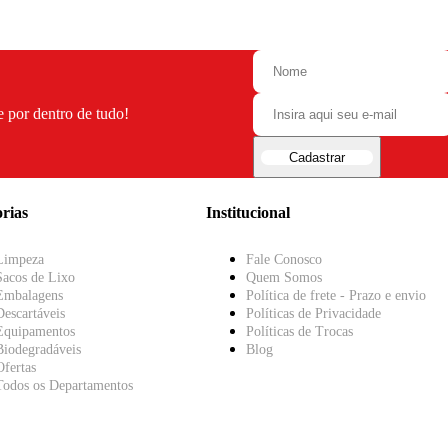
e por dentro de tudo!
Cadastrar
rias
Institucional
Limpeza
Fale Conosco
Sacos de Lixo
Quem Somos
Embalagens
Política de frete - Prazo e envio
Descartáveis
Políticas de Privacidade
Equipamentos
Políticas de Trocas
Biodegradáveis
Blog
Ofertas
Todos os Departamentos