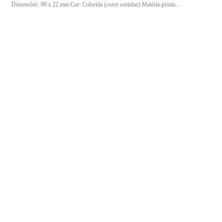
Dimensões: 90 x 22 mm Cor: Colorida (cores sortidas) Matéria-prima:
PS (Poliestireno) Conteúdo da embalagem: 500 unidades Características:
Leve, prática e descartável Ideal para quem busca praticidade e melhor
apresentação no serviço de sobremesas e sorvetes.