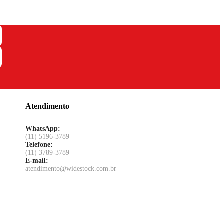
Atendimento
WhatsApp:
(11) 5196-3789
Telefone:
(11) 3789-3789
E-mail:
atendimento@widestock.com.br