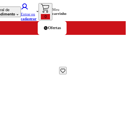
Meu
ral de
carrinho
ndimento
Entrar ou
0
cadastrar
Ofertas