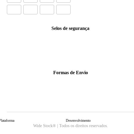
Selos de segurança
Formas de Envio
Plataforma
Desenvolvimento
Wide Stock® | Todos os direitos reservados.