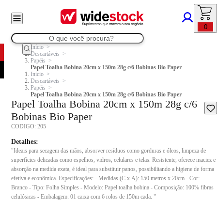
0
Início
Descartáveis
Papéis
Papel Toalha Bobina 20cm x 150m 28g c/6 Bobinas Bio Paper
Início
Descartáveis
Papéis
Papel Toalha Bobina 20cm x 150m 28g c/6 Bobinas Bio Paper
Papel Toalha Bobina 20cm x 150m 28g c/6
Bobinas Bio Paper
CODIGO:
205
Detalhes:
"Ideais para secagem das mãos, absorver resíduos como gorduras e óleos, limpeza de
superfícies delicadas como espelhos, vidros, celulares e telas. Resistente, oferece maciez e
absorção na medida exata, é ideal para substituir panos, possibilitando a higiene de forma
efetiva e econômica. Especificações: - Medidas (C x A): 150 metros x 20cm - Cor:
Branco - Tipo: Folha Simples - Modelo: Papel toalha bobina - Composição: 100% fibras
celulósicas - Embalagem: 01 caixa com 6 rolos de 150m cada. "