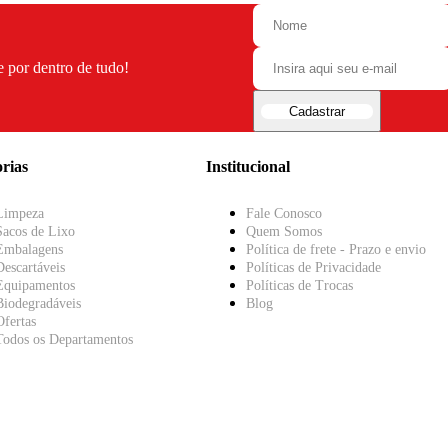
e por dentro de tudo!
Cadastrar
rias
Institucional
Limpeza
Fale Conosco
Sacos de Lixo
Quem Somos
Embalagens
Política de frete - Prazo e envio
Descartáveis
Políticas de Privacidade
Equipamentos
Políticas de Trocas
Biodegradáveis
Blog
Ofertas
Todos os Departamentos