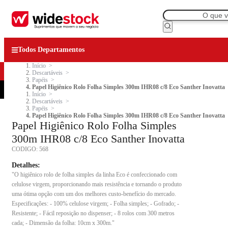
Todos Departamentos
Início
Descartáveis
Papéis
Papel Higiênico Rolo Folha Simples 300m IHR08 c/8 Eco Santher Inovatta
Início
Descartáveis
Papéis
Papel Higiênico Rolo Folha Simples 300m IHR08 c/8 Eco Santher Inovatta
Papel Higiênico Rolo Folha Simples
300m IHR08 c/8 Eco Santher Inovatta
CODIGO:
568
Detalhes:
"O higiênico rolo de folha simples da linha Eco é confeccionado com
celulose virgem, proporcionando mais resistência e tornando o produto
uma ótima opção com um dos melhores custo-benefício do mercado.
Especificações: - 100% celulose virgem; - Folha simples; - Gofrado; -
Resistente; - Fácil reposição no dispenser; - 8 rolos com 300 metros
cada; - Dimensão da folha: 10cm x 300m."