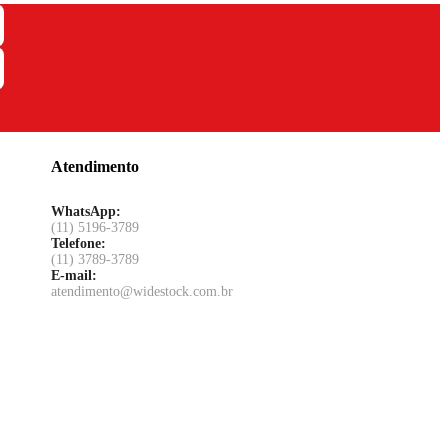
Atendimento
WhatsApp:
(11) 5196-3789
Telefone:
(11) 3789-3789
E-mail:
atendimento@widestock.com.br