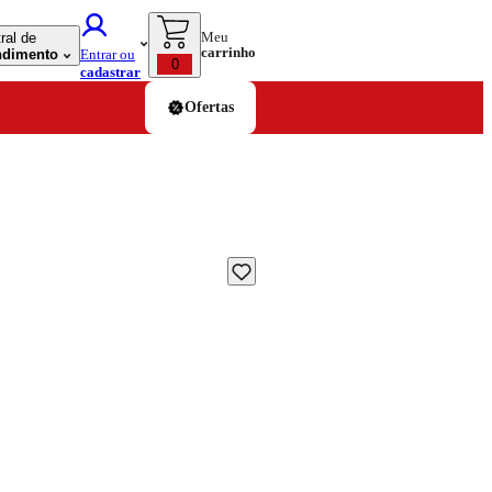
Meu
ral de
carrinho
ndimento
Entrar ou
0
cadastrar
Ofertas