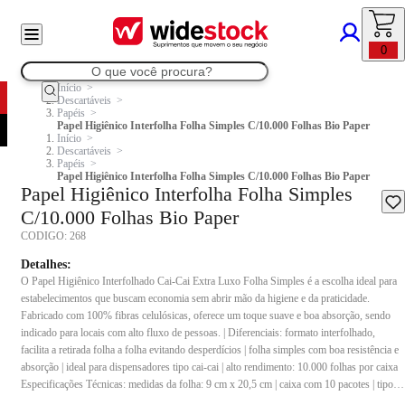
0
Início
Descartáveis
Papéis
Papel Higiênico Interfolha Folha Simples C/10.000 Folhas Bio Paper
Início
Descartáveis
Papéis
Papel Higiênico Interfolha Folha Simples C/10.000 Folhas Bio Paper
Papel Higiênico Interfolha Folha Simples
C/10.000 Folhas Bio Paper
CODIGO:
268
Detalhes:
O Papel Higiênico Interfolhado Cai-Cai Extra Luxo Folha Simples é a escolha ideal para
estabelecimentos que buscam economia sem abrir mão da higiene e da praticidade.
Fabricado com 100% fibras celulósicas, oferece um toque suave e boa absorção, sendo
indicado para locais com alto fluxo de pessoas. | Diferenciais: formato interfolhado,
facilita a retirada folha a folha evitando desperdícios | folha simples com boa resistência e
absorção | ideal para dispensadores tipo cai-cai | alto rendimento: 10.000 folhas por caixa
Especificações Técnicas: medidas da folha: 9 cm x 20,5 cm | caixa com 10 pacotes | tipo:
folha simples | quantidade: 10.000 folhas | composição: 100% fibras celulósicas |