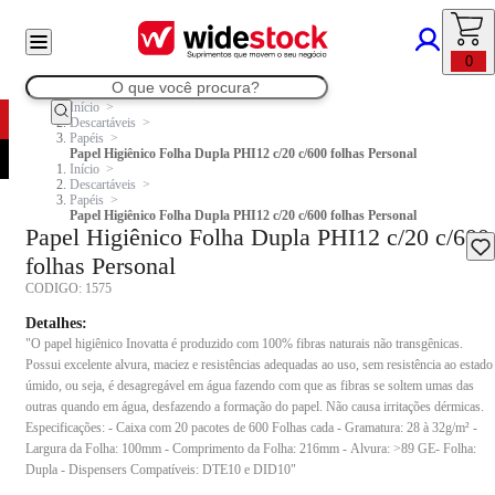
0
Início
Descartáveis
Papéis
Papel Higiênico Folha Dupla PHI12 c/20 c/600 folhas Personal
Início
Descartáveis
Papéis
Papel Higiênico Folha Dupla PHI12 c/20 c/600 folhas Personal
Papel Higiênico Folha Dupla PHI12 c/20 c/600
folhas Personal
CODIGO:
1575
Detalhes:
"O papel higiênico Inovatta é produzido com 100% fibras naturais não transgênicas.
Possui excelente alvura, maciez e resistências adequadas ao uso, sem resistência ao estado
úmido, ou seja, é desagregável em água fazendo com que as fibras se soltem umas das
outras quando em água, desfazendo a formação do papel. Não causa irritações dérmicas.
Especificações: - Caixa com 20 pacotes de 600 Folhas cada - Gramatura: 28 à 32g/m² -
Largura da Folha: 100mm - Comprimento da Folha: 216mm - Alvura: >89 GE- Folha:
Dupla - Dispensers Compatíveis: DTE10 e DID10"