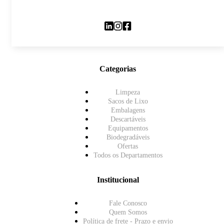
Categorias
Limpeza
Sacos de Lixo
Embalagens
Descartáveis
Equipamentos
Biodegradáveis
Ofertas
Todos os Departamentos
Institucional
Fale Conosco
Quem Somos
Política de frete - Prazo e envio