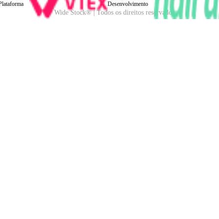
Plataforma
Desenvolvimento
Wide Stock® | Todos os direitos reservados.