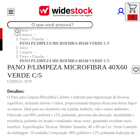
0
Início
Limpeza
Panos e Flanelas
PANO P/LIMPEZA MICROFIBRA 40X60 VERDE C/5
Início
Limpeza
Panos e Flanelas
PANO P/LIMPEZA MICROFIBRA 40X60 VERDE C/5
PANO P/LIMPEZA MICROFIBRA 40X60
VERDE C/5
CODIGO:
1679
Detalhes:
O Pano para Limpeza Microfibra Caebitex é indicado para higienização de diversas
superfícies, incluindo móveis e vidros, proporcionando limpeza eficaz sem deixar fiapos
ou marcas. Ideal para uso doméstico em cozinha, banheiro, sala e outros ambientes.
Fabricado com 88% poliéster e 12% poliamida, apresenta alta absorção, durabilidade e
resistência, podendo ser lavado e reutilizado várias vezes, garantindo excelente custo-
benefício. Especificações Técnicas: Medida/ Tamanho: 40 x 60 cm Cor: Verde Conteúdo
da embalagem: 10 unidades Composição: 88% poliéster e 12% poliamida Indicação de
uso: Indicado para limpeza multiuso em superfícies domésticas, como móveis, vidros e