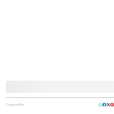
ambientes de trabalho, oferecendo higienização eficiente sem risco de danos.
Compartilhar