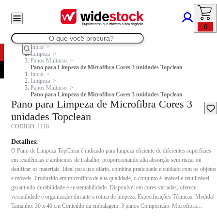
0
Início
Limpeza
Panos Multiuso
Pano para Limpeza de Microfibra Cores 3 unidades Topclean
Início
Limpeza
Panos Multiuso
Pano para Limpeza de Microfibra Cores 3 unidades Topclean
Pano para Limpeza de Microfibra Cores 3
unidades Topclean
CODIGO:
1118
Detalhes:
O Pano de Limpeza TopClean é indicado para limpeza eficiente de diferentes superfícies
em residências e ambientes de trabalho, proporcionando alta absorção sem riscar ou
danificar os materiais. Ideal para uso diário, combina praticidade e cuidado com os objetos
e móveis. Produzido em microfibra de alta qualidade, o conjunto é lavável e reutilizável,
garantindo durabilidade e sustentabilidade. Disponível em cores variadas, oferece
versatilidade e organização durante a rotina de limpeza. Especificações Técnicas: Medida/
Tamanho: 30 x 40 cm Conteúdo da embalagem: 3 panos Composição: Microfibra
Indicação de uso: Indicado para limpeza de superfícies em residências, escritórios e outros