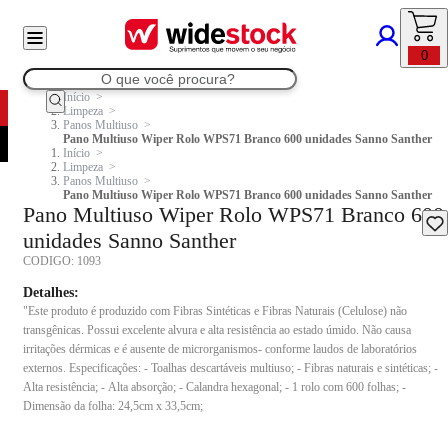
0
Início
Limpeza
Panos Multiuso
Pano Multiuso Wiper Rolo WPS71 Branco 600 unidades Sanno Santher
Início
Limpeza
Panos Multiuso
Pano Multiuso Wiper Rolo WPS71 Branco 600 unidades Sanno Santher
Pano Multiuso Wiper Rolo WPS71 Branco 600
unidades Sanno Santher
CODIGO:
1093
Detalhes:
"Este produto é produzido com Fibras Sintéticas e Fibras Naturais (Celulose) não
transgênicas. Possui excelente alvura e alta resistência ao estado úmido. Não causa
irritações dérmicas e é ausente de microrganismos- conforme laudos de laboratórios
externos. Especificações: - Toalhas descartáveis multiuso; - Fibras naturais e sintéticas; -
Alta resistência; - Alta absorção; - Calandra hexagonal; - 1 rolo com 600 folhas; -
Dimensão da folha: 24,5cm x 33,5cm;