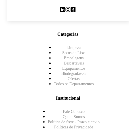
Categorias
Limpeza
Sacos de Lixo
Embalagens
Descartáveis
Equipamentos
Biodegradáveis
Ofertas
Todos os Departamentos
Institucional
Fale Conosco
Quem Somos
Política de frete - Prazo e envio
Políticas de Privacidade