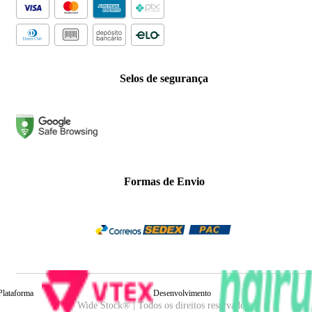
Selos de segurança
Formas de Envio
Plataforma
Desenvolvimento
Wide Stock® | Todos os direitos reservados.