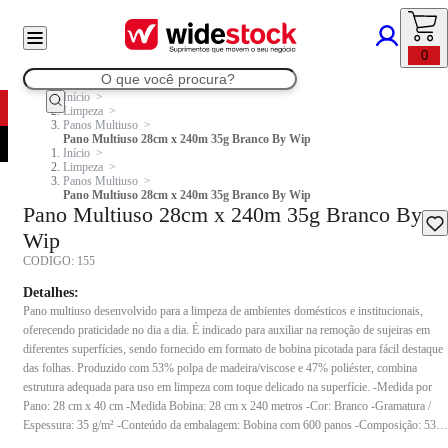
0
Início
Limpeza
Panos Multiuso
Pano Multiuso 28cm x 240m 35g Branco By Wip
Início
Limpeza
Panos Multiuso
Pano Multiuso 28cm x 240m 35g Branco By Wip
Pano Multiuso 28cm x 240m 35g Branco By
Wip
CODIGO:
155
Detalhes:
Pano multiuso desenvolvido para a limpeza de ambientes domésticos e institucionais,
oferecendo praticidade no dia a dia. É indicado para auxiliar na remoção de sujeiras em
diferentes superfícies, sendo fornecido em formato de bobina picotada para fácil destaque
das folhas. Produzido com 53% polpa de madeira/viscose e 47% poliéster, combina
estrutura adequada para uso em limpeza com toque delicado na superfície. -Medida por
Pano: 28 cm x 40 cm -Medida Bobina: 28 cm x 240 metros -Cor: Branco -Gramatura /
Espessura: 35 g/m² -Conteúdo da embalagem: Bobina com 600 panos -Composição: 53%
polpa de madeira/viscose e 47% poliéster Indicado para limpeza de ambientes domésticos