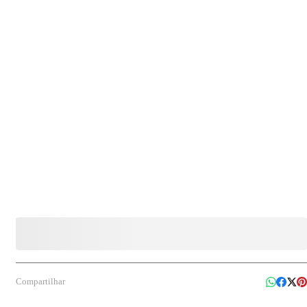
e institucionais, podendo ser utilizado em diferentes superfícies conforme a necessidade
de higienização.
Compartilhar