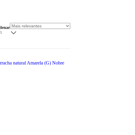
denar
r: