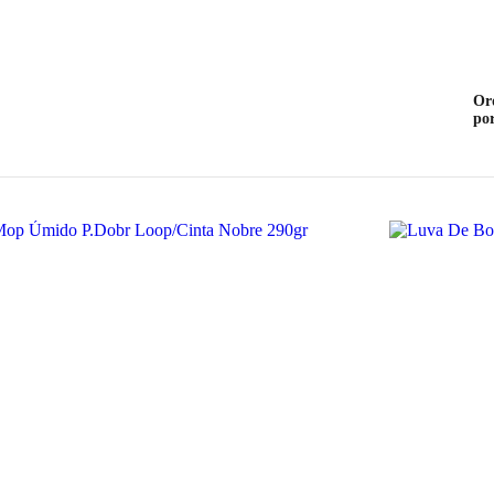
Or
po