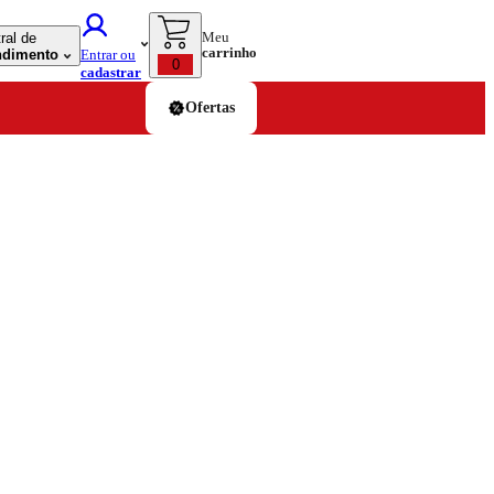
Meu
ral de
carrinho
ndimento
Entrar ou
0
cadastrar
Ofertas