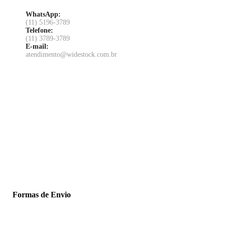
WhatsApp:
(11) 5196-3789
Telefone:
(11) 3789-3789
E-mail:
atendimento@widestock.com.br
Formas de Envio