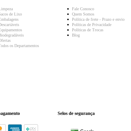
Limpeza
Fale Conosco
Sacos de Lixo
Quem Somos
Embalagens
Política de frete - Prazo e envio
Descartáveis
Políticas de Privacidade
Equipamentos
Políticas de Trocas
Biodegradáveis
Blog
Ofertas
Todos os Departamentos
pagamento
Selos de segurança