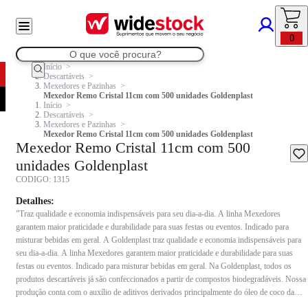
0
Início
Descartáveis
Mexedores e Pazinhas
Mexedor Remo Cristal 11cm com 500 unidades Goldenplast
Início
Descartáveis
Mexedores e Pazinhas
Mexedor Remo Cristal 11cm com 500 unidades Goldenplast
Mexedor Remo Cristal 11cm com 500
unidades Goldenplast
CODIGO:
1315
Detalhes:
"Traz qualidade e economia indispensáveis para seu dia-a-dia. A linha Mexedores
garantem maior praticidade e durabilidade para suas festas ou eventos. Indicado para
misturar bebidas em geral. A Goldenplast traz qualidade e economia indispensáveis para
seu dia-a-dia. A linha Mexedores garantem maior praticidade e durabilidade para suas
festas ou eventos. Indicado para misturar bebidas em geral. Na Goldenplast, todos os
produtos descartáveis já são confeccionados a partir de compostos biodegradáveis. Nossa
produção conta com o auxílio de aditivos derivados principalmente do óleo de coco da
palmeira. Em nossa fórmula, misturamos resinas pró-degradantes à base de ácido graxo,