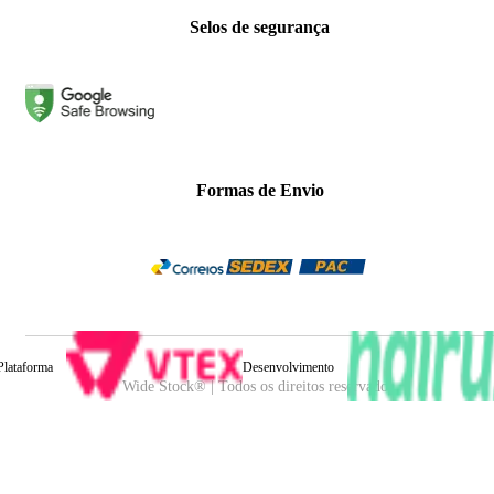
Selos de segurança
Formas de Envio
Plataforma
Desenvolvimento
Wide Stock® | Todos os direitos reservados.