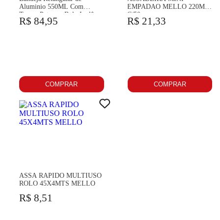
Aluminio 550ML Com
EMPADAO MELLO 220ML
Tampa Pet para Bolo Inglês
C/50
R$ 84,95
R$ 21,33
C/50un
COMPRAR
COMPRAR
ASSA RAPIDO MULTIUSO
ROLO 45X4MTS MELLO
R$ 8,51