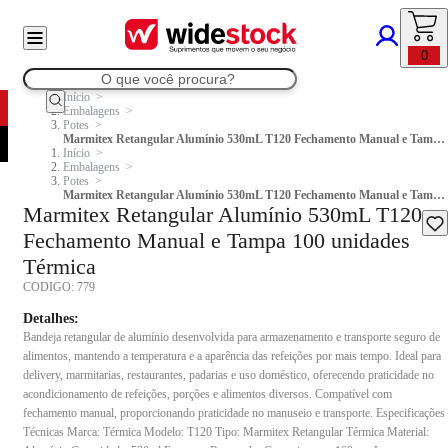
0
Início
Embalagens
Potes
Marmitex Retangular Alumínio 530mL T120 Fechamento Manual e Tampa 100 unidades Térmica
Início
Embalagens
Potes
Marmitex Retangular Alumínio 530mL T120 Fechamento Manual e Tampa 100 unidades Térmica
Marmitex Retangular Alumínio 530mL T120
Fechamento Manual e Tampa 100 unidades
Térmica
CODIGO:
779
Detalhes:
Bandeja retangular de alumínio desenvolvida para armazenamento e transporte seguro de
alimentos, mantendo a temperatura e a aparência das refeições por mais tempo. Ideal para
delivery, marmitarias, restaurantes, padarias e uso doméstico, oferecendo praticidade no
acondicionamento de refeições, porções e alimentos diversos. Compatível com
fechamento manual, proporcionando praticidade no manuseio e transporte. Especificações
Técnicas Marca: Térmica Modelo: T120 Tipo: Marmitex Retangular Térmica Material: