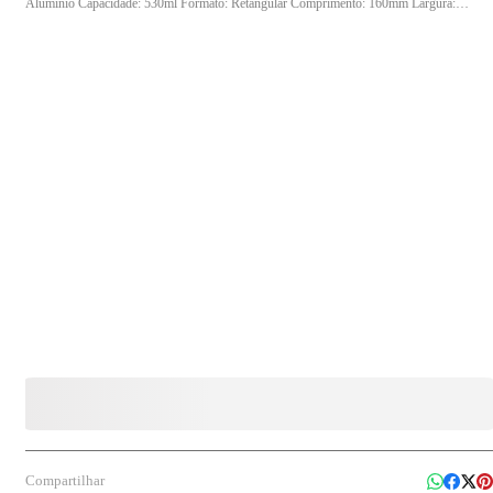
Alumínio Capacidade: 530ml Formato: Retangular Comprimento: 160mm Largura:
120mm Altura: 40mm Tampa Compatível: TCAL Fechamento: Manual Aplicação:
Armazenamento e transporte de alimentos Indicação de Uso: Restaurantes, delivery,
marmitarias, padarias e uso doméstico Diferenciais: Conserva a temperatura dos
alimentos, resistente e prática para transporte Quantidade: 100 unidades
Compartilhar