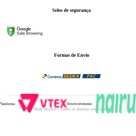
Selos de segurança
Formas de Envio
Plataforma
Desenvolvimento
Wide Stock® | Todos os direitos reservados.