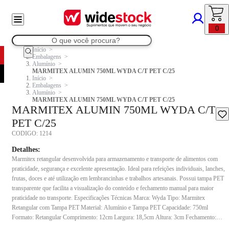
0
Início
Embalagens
Alumínio
MARMITEX ALUMIN 750ML WYDA C/T PET C/25
Início
Embalagens
Alumínio
MARMITEX ALUMIN 750ML WYDA C/T PET C/25
MARMITEX ALUMIN 750ML WYDA C/T
PET C/25
CODIGO:
1214
Detalhes:
Marmitex retangular desenvolvida para armazenamento e transporte de alimentos com
praticidade, segurança e excelente apresentação. Ideal para refeições individuais, lanches,
frutas, doces e até utilização em lembrancinhas e trabalhos artesanais. Possui tampa PET
transparente que facilita a visualização do conteúdo e fechamento manual para maior
praticidade no transporte. Especificações Técnicas Marca: Wyda Tipo: Marmitex
Retangular com Tampa PET Material: Alumínio e Tampa PET Capacidade: 750ml
Formato: Retangular Comprimento: 12cm Largura: 18,5cm Altura: 3cm Fechamento:
Manual Tampa: PET transparente Aplicação: Armazenamento e transporte de alimentos