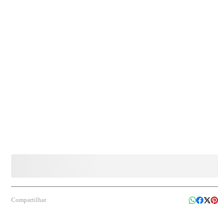
Indicação de Uso: Refeições individuais, lanches, doces, frutas, delivery e festas.
Diferenciais: Tampa transparente, resistente, prática e ideal para transporte e apresentação
dos alimentos Quantidade: 50 unidades
Compartilhar