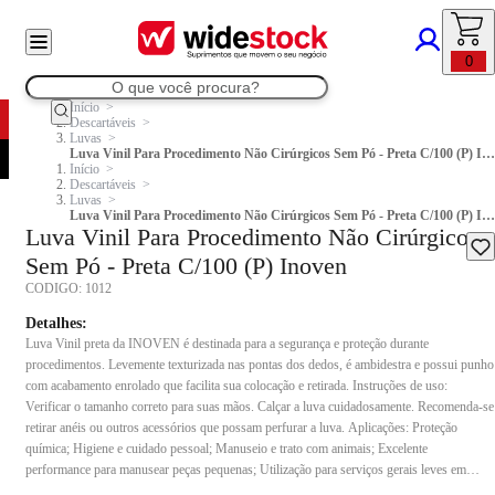
0
Início
Descartáveis
Luvas
Luva Vinil Para Procedimento Não Cirúrgicos Sem Pó - Preta C/100 (P) Inoven
Início
Descartáveis
Luvas
Luva Vinil Para Procedimento Não Cirúrgicos Sem Pó - Preta C/100 (P) Inoven
Luva Vinil Para Procedimento Não Cirúrgicos
Sem Pó - Preta C/100 (P) Inoven
CODIGO:
1012
Detalhes:
Luva Vinil preta da INOVEN é destinada para a segurança e proteção durante
procedimentos. Levemente texturizada nas pontas dos dedos, é ambidestra e possui punho
com acabamento enrolado que facilita sua colocação e retirada. Instruções de uso:
Verificar o tamanho correto para suas mãos. Calçar a luva cuidadosamente. Recomenda-se
retirar anéis ou outros acessórios que possam perfurar a luva. Aplicações: Proteção
química; Higiene e cuidado pessoal; Manuseio e trato com animais; Excelente
performance para manusear peças pequenas; Utilização para serviços gerais leves em
contato com detergentes e sabões; Setor gastronômico, como restaurantes, food truck,