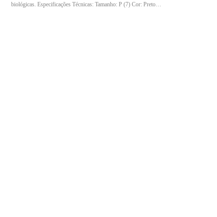
biológicas. Especificações Técnicas: Tamanho: P (7) Cor: Preto
Conteúdo da embalagem: 100 unidades Composição: Nitrílica sem pó
Indicação de uso: Indicada para procedimentos não cirúrgicos, atividades
de estética, limpeza e serviços de saúde, garantindo proteção das mãos e
conforto durante o uso.