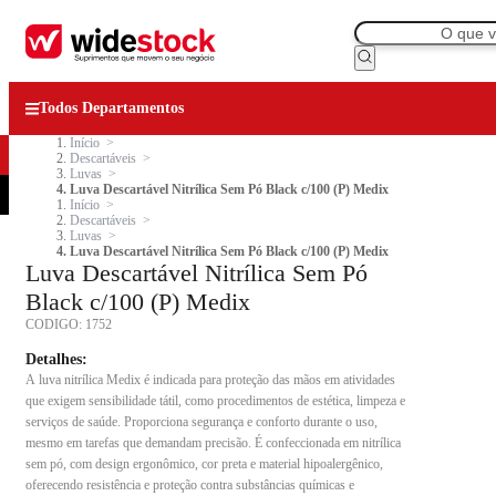
Todos Departamentos
Início
Descartáveis
Luvas
Luva Descartável Nitrílica Sem Pó Black c/100 (P) Medix
Início
Descartáveis
Luvas
Luva Descartável Nitrílica Sem Pó Black c/100 (P) Medix
Luva Descartável Nitrílica Sem Pó
Black c/100 (P) Medix
CODIGO:
1752
Detalhes:
A luva nitrílica Medix é indicada para proteção das mãos em atividades
que exigem sensibilidade tátil, como procedimentos de estética, limpeza e
serviços de saúde. Proporciona segurança e conforto durante o uso,
mesmo em tarefas que demandam precisão. É confeccionada em nitrílica
sem pó, com design ergonômico, cor preta e material hipoalergênico,
oferecendo resistência e proteção contra substâncias químicas e