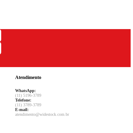
Atendimento
WhatsApp:
(11) 5196-3789
Telefone:
(11) 3789-3789
E-mail:
atendimento@widestock.com.br