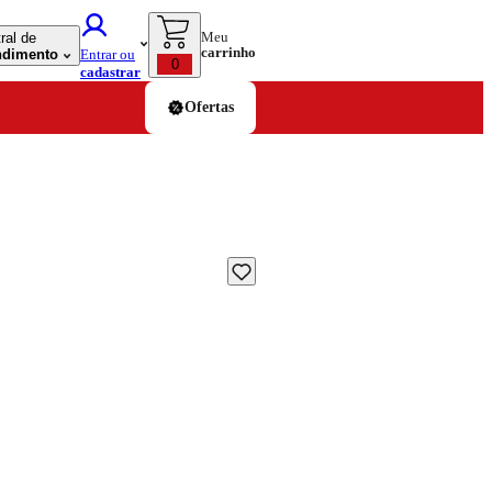
Meu
ral de
carrinho
ndimento
Entrar ou
0
cadastrar
Ofertas