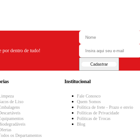
e por dentro de tudo!
Cadastrar
rias
Institucional
Limpeza
Fale Conosco
Sacos de Lixo
Quem Somos
Embalagens
Política de frete - Prazo e envio
Descartáveis
Políticas de Privacidade
Equipamentos
Políticas de Trocas
Biodegradáveis
Blog
Ofertas
Todos os Departamentos