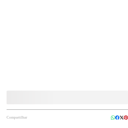
garantindo proteção das mãos e conforto durante o uso.
Compartilhar