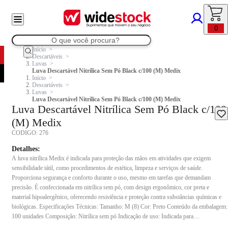
0
Início
Descartáveis
Luvas
Luva Descartável Nitrílica Sem Pó Black c/100 (M) Medix
Início
Descartáveis
Luvas
Luva Descartável Nitrílica Sem Pó Black c/100 (M) Medix
Luva Descartável Nitrílica Sem Pó Black c/100
(M) Medix
CODIGO:
276
Detalhes:
A luva nitrílica Medix é indicada para proteção das mãos em atividades que exigem
sensibilidade tátil, como procedimentos de estética, limpeza e serviços de saúde.
Proporciona segurança e conforto durante o uso, mesmo em tarefas que demandam
precisão. É confeccionada em nitrílica sem pó, com design ergonômico, cor preta e
material hipoalergênico, oferecendo resistência e proteção contra substâncias químicas e
biológicas. Especificações Técnicas: Tamanho: M (8) Cor: Preto Conteúdo da embalagem:
100 unidades Composição: Nitrílica sem pó Indicação de uso: Indicada para
procedimentos não cirúrgicos, atividades de estética, limpeza e serviços de saúde,