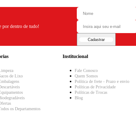
e por dentro de tudo!
Cadastrar
rias
Institucional
Limpeza
Fale Conosco
Sacos de Lixo
Quem Somos
Embalagens
Política de frete - Prazo e envio
Descartáveis
Políticas de Privacidade
Equipamentos
Políticas de Trocas
Biodegradáveis
Blog
Ofertas
Todos os Departamentos