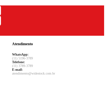
Atendimento
WhatsApp:
(11) 5196-3789
Telefone:
(11) 3789-3789
E-mail:
atendimento@widestock.com.br