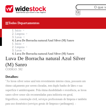
Todos Departamentos
Início
Limpeza
Luvas
Luva De Borracha natural Azul Silver (M) Sanro
Início
Limpeza
Luvas
Luva De Borracha natural Azul Silver (M) Sanro
Luva De Borracha natural Azul Silver
(M) Sanro
CODIGO:
592
Detalhes:
"As luvas silver sense azul tem revestimento interno cinza, possuem um
ótimo calçamento por serem cloradas, tem duplo banho de látex e sua
superfície é antiderrapante. Pela ótima durabilidade e resistência, as luvas
sanro silver sense são recomendadas para indústria em geral,
frigoríficos, construção civil, serviços profissionais de limpeza e também
para uso doméstico (serviços gerais de limpeza e jardinagem). -