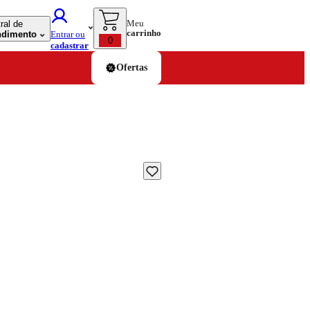
Meu
ral de
carrinho
ndimento
Entrar ou
0
cadastrar
Ofertas