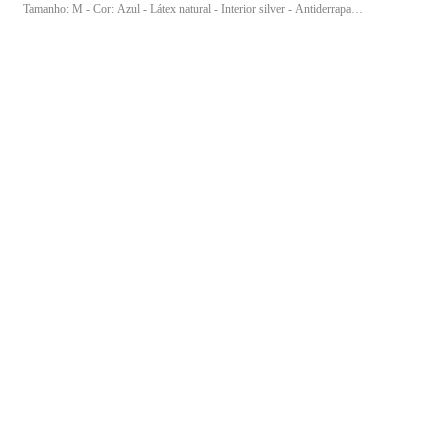
Tamanho: M - Cor: Azul - Látex natural - Interior silver - Antiderrapante
- Maior proteção mecânica - Punho com virola"