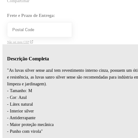
Compartilhar
Frete e Prazo de Entrega:
Não sei meu CEP
Descrição Completa
"As luvas silver sense azul tem revestimento interno cinza, possuem um ót
e resistência, as luvas sanro silver sense são recomendadas para indústria e
limpeza e jardinagem).
- Tamanho: M
- Cor: Azul
- Látex natural
- Interior silver
- Antiderrapante
- Maior proteção mecânica
- Punho com virola"