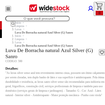
0
Início
Limpeza
Luvas
Luva De Borracha natural Azul Silver (G) Sanro
Início
Limpeza
Luvas
Luva De Borracha natural Azul Silver (G) Sanro
Luva De Borracha natural Azul Silver (G)
Sanro
CODIGO:
590
Detalhes:
"As luvas silver sense azul tem revestimento interno cinza, possuem um ótimo calçamento
por serem cloradas, tem duplo banho de látex e sua superfície é antiderrapante. Pela ótima
durabilidade e resistência, as luvas sanro silver sense são recomendadas para indústria em
geral, frigoríficos, construção civil, serviços profissionais de limpeza e também para uso
doméstico (serviços gerais de limpeza e jardinagem). - Tamanho: G - Cor: Azul - Látex
natural - Interior silver - Antiderrapante - Maior proteção mecânica - Punho com virola"