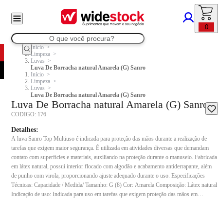
0
Início
Limpeza
Luvas
Luva De Borracha natural Amarela (G) Sanro
Início
Limpeza
Luvas
Luva De Borracha natural Amarela (G) Sanro
Luva De Borracha natural Amarela (G) Sanro
CODIGO:
176
Detalhes:
A luva Sanro Top Multiuso é indicada para proteção das mãos durante a realização de
tarefas que exigem maior segurança. É utilizada em atividades diversas que demandam
contato com superfícies e materiais, auxiliando na proteção durante o manuseio. Fabricada
em látex natural, possui interior flocado com algodão e acabamento antiderrapante, além
de punho com virola, proporcionando ajuste adequado durante o uso. Especificações
Técnicas: Capacidade / Medida/ Tamanho: G (8) Cor: Amarela Composição: Látex natural
Indicação de uso: Indicada para uso em tarefas que exigem proteção das mãos em
atividades gerais.