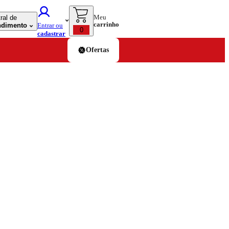
Meu
ral de
carrinho
ndimento
Entrar ou
0
cadastrar
Ofertas