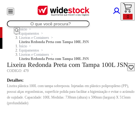
0
Início
Equipamentos
Lixeiras e Containers
Lixeira Redonda Preta com Tampa 100L JSN
Início
Equipamentos
Lixeiras e Containers
Lixeira Redonda Preta com Tampa 100L JSN
Lixeira Redonda Preta com Tampa 100L JSN
CODIGO:
479
Detalhes:
Lixeira plástica 100L com tampa sobreposta. Injetadas em plástico polipropileno (PP),
possui alças ergonômicas, superfície polida para facilitar a higienização e evitar o acúmulo
de sujidade. Capacidade: 100L Medidas: 730mm (altura) x 590mm (largura) X 515mm
(profundidade)