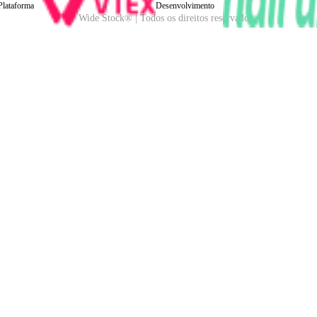
Plataforma
Desenvolvimento
Wide Stock® | Todos os direitos reservados.