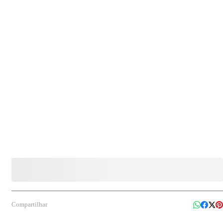
Aço inoxidável AISI 430."
Compartilhar