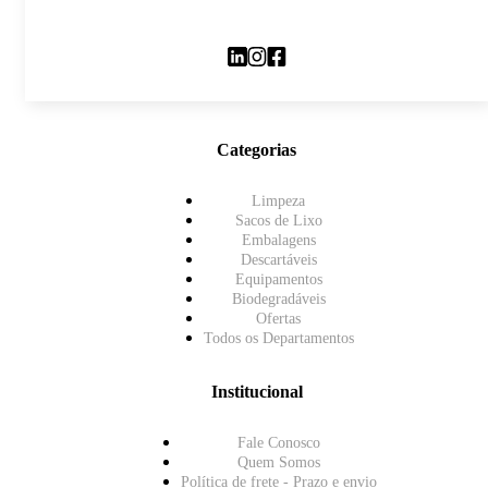
Categorias
Limpeza
Sacos de Lixo
Embalagens
Descartáveis
Equipamentos
Biodegradáveis
Ofertas
Todos os Departamentos
Institucional
Fale Conosco
Quem Somos
Política de frete - Prazo e envio