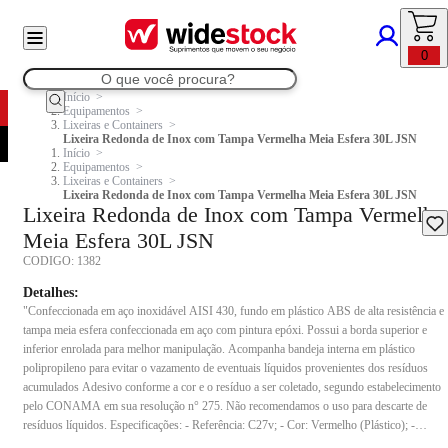
0
Início
Equipamentos
Lixeiras e Containers
Lixeira Redonda de Inox com Tampa Vermelha Meia Esfera 30L JSN
Início
Equipamentos
Lixeiras e Containers
Lixeira Redonda de Inox com Tampa Vermelha Meia Esfera 30L JSN
Lixeira Redonda de Inox com Tampa Vermelha
Meia Esfera 30L JSN
CODIGO:
1382
Detalhes:
"Confeccionada em aço inoxidável AISI 430, fundo em plástico ABS de alta resistência e
tampa meia esfera confeccionada em aço com pintura epóxi. Possui a borda superior e
inferior enrolada para melhor manipulação. Acompanha bandeja interna em plástico
polipropileno para evitar o vazamento de eventuais líquidos provenientes dos resíduos
acumulados Adesivo conforme a cor e o resíduo a ser coletado, segundo estabelecimento
pelo CONAMA em sua resolução n° 275. Não recomendamos o uso para descarte de
resíduos líquidos. Especificações: - Referência: C27v; - Cor: Vermelho (Plástico); -
Capacidade: 30 Litros; - Medidas: 71,9cm (altura) X 24,3cm (diâmetro); - Composição: