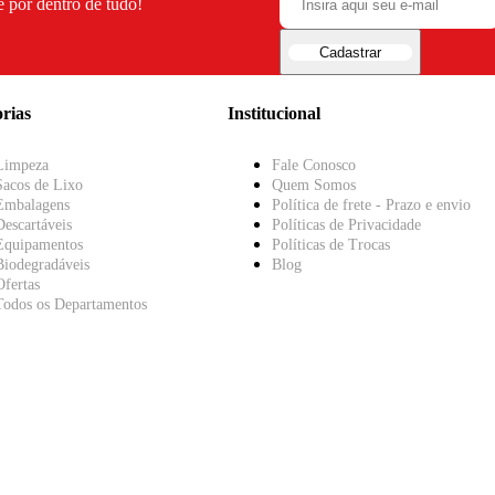
e por dentro de tudo!
Cadastrar
rias
Institucional
Limpeza
Fale Conosco
Sacos de Lixo
Quem Somos
Embalagens
Política de frete - Prazo e envio
Descartáveis
Políticas de Privacidade
Equipamentos
Políticas de Trocas
Biodegradáveis
Blog
Ofertas
Todos os Departamentos