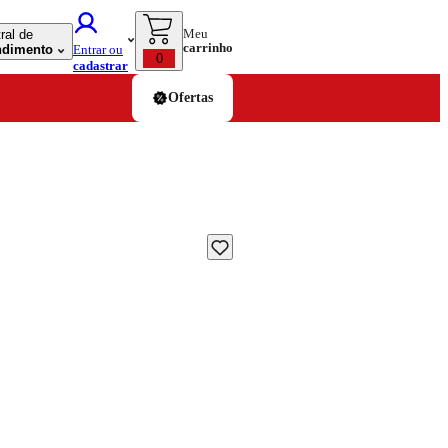
Meu
ral de
carrinho
ndimento
Entrar ou
0
cadastrar
Ofertas