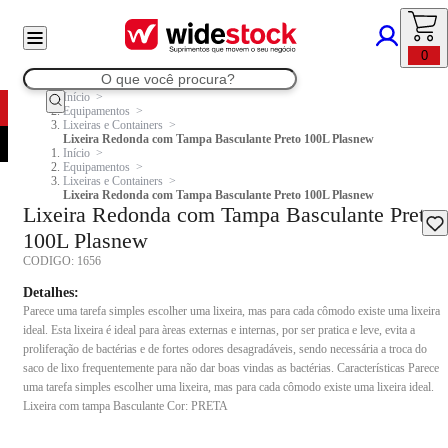
0
Início
Equipamentos
Lixeiras e Containers
Lixeira Redonda com Tampa Basculante Preto 100L Plasnew
Início
Equipamentos
Lixeiras e Containers
Lixeira Redonda com Tampa Basculante Preto 100L Plasnew
Lixeira Redonda com Tampa Basculante Preto
100L Plasnew
CODIGO:
1656
Detalhes:
Parece uma tarefa simples escolher uma lixeira, mas para cada cômodo existe uma lixeira
ideal. Esta lixeira é ideal para àreas externas e internas, por ser pratica e leve, evita a
proliferação de bactérias e de fortes odores desagradáveis, sendo necessária a troca do
saco de lixo frequentemente para não dar boas vindas as bactérias. Características Parece
uma tarefa simples escolher uma lixeira, mas para cada cômodo existe uma lixeira ideal.
Lixeira com tampa Basculante Cor: PRETA