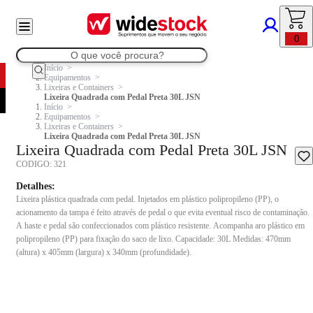
0
Início
Equipamentos
Lixeiras e Containers
Lixeira Quadrada com Pedal Preta 30L JSN
Início
Equipamentos
Lixeiras e Containers
Lixeira Quadrada com Pedal Preta 30L JSN
Lixeira Quadrada com Pedal Preta 30L JSN
CODIGO:
321
Detalhes:
Lixeira plástica quadrada com pedal. Injetados em plástico polipropileno (PP), o
acionamento da tampa é feito através de pedal o que evita eventual risco de contaminação.
A haste e pedal são confeccionados com plástico resistente. Acompanha aro plástico em
polipropileno (PP) para fixação do saco de lixo. Capacidade: 30L Medidas: 470mm
(altura) x 405mm (largura) x 340mm (profundidade).