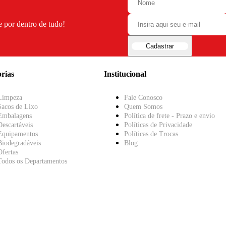
e por dentro de tudo!
Cadastrar
rias
Institucional
Limpeza
Fale Conosco
Sacos de Lixo
Quem Somos
Embalagens
Política de frete - Prazo e envio
Descartáveis
Políticas de Privacidade
Equipamentos
Políticas de Trocas
Biodegradáveis
Blog
Ofertas
Todos os Departamentos