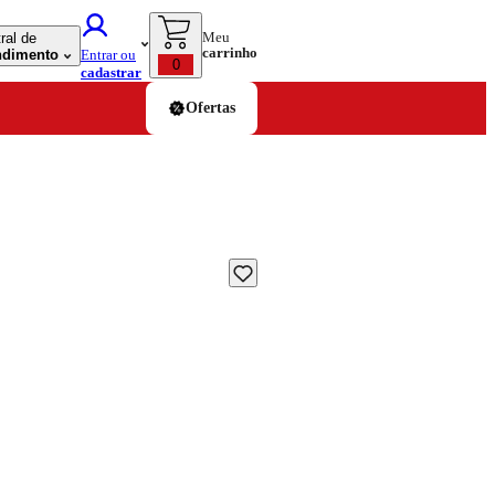
Meu
ral de
carrinho
ndimento
Entrar ou
0
cadastrar
Ofertas