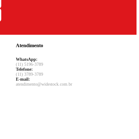
Atendimento
WhatsApp:
(11) 5196-3789
Telefone:
(11) 3789-3789
E-mail:
atendimento@widestock.com.br