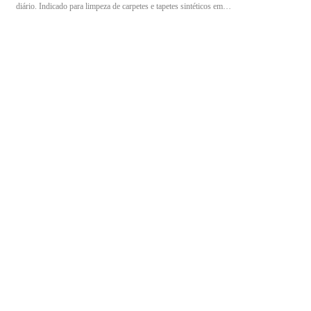
diário. Indicado para limpeza de carpetes e tapetes sintéticos em
ambientes residenciais e profissionais. Especificações: Marca: Vanish
Linha: Karpex Tipo: Limpador para carpetes e tapetes Volume: 500 ml
Aplicação: Limpeza e neutralização de odores Fragrância: Perfumado
Modo de uso: Diluir 100 ml do produto em 500 ml de água. Aplicar com
escova de cerdas macias sem encharcar a superfície. Deixar secar por no
mínimo 2 horas e aspirar os resíduos após a secagem. Indicado para
limpeza de carpetes e tapetes sintéticos, auxiliando na remoção de
sujeiras e neutralização de odores de mofo e cigarro com praticidade e
eficiência.