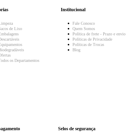
rias
Institucional
Limpeza
Fale Conosco
Sacos de Lixo
Quem Somos
Embalagens
Política de frete - Prazo e envio
Descartáveis
Políticas de Privacidade
Equipamentos
Políticas de Trocas
Biodegradáveis
Blog
Ofertas
Todos os Departamentos
pagamento
Selos de segurança