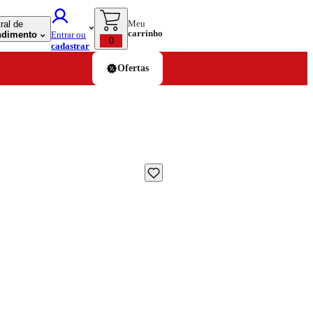
Meu
ral de
carrinho
ndimento
Entrar ou
0
cadastrar
Ofertas