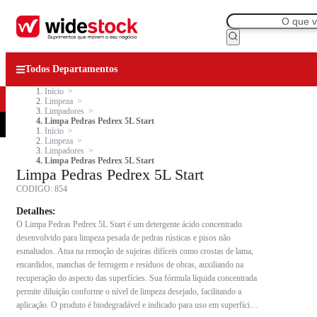
Todos Departamentos
Início
Limpeza
Limpadores
Limpa Pedras Pedrex 5L Start
Início
Limpeza
Limpadores
Limpa Pedras Pedrex 5L Start
Limpa Pedras Pedrex 5L Start
CODIGO:
854
Detalhes:
O Limpa Pedras Pedrex 5L Start é um detergente ácido concentrado
desenvolvido para limpeza pesada de pedras rústicas e pisos não
esmaltados. Atua na remoção de sujeiras difíceis como crostas de lama,
encardidos, manchas de ferrugem e resíduos de obras, auxiliando na
recuperação do aspecto das superfícies. Sua fórmula líquida concentrada
permite diluição conforme o nível de limpeza desejado, facilitando a
aplicação. O produto é biodegradável e indicado para uso em superfícies