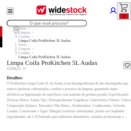
0
Início
Limpeza
Cozinha
Limpa Coifa ProKitchen 5L Audax
Início
Limpeza
Cozinha
Limpa Coifa ProKitchen 5L Audax
Limpa Coifa ProKitchen 5L Audax
CODIGO:
31
Detalhes:
O ProKitchen Limpa Coifa 5L da Audax é um desengordurante de alto desempenho que
remove gorduras carbonizadas e acelera o processo de limpeza, garantindo maior
eficiência na higienização de superfícies com acúmulo de gordura pesada. Especificações
Técnicas Marca: Audax Tipo: Desengordurante Fragrância: Característica Volume: 5 litros
Composição Química: Tensoativo Não Iônico, Alcalinizantes, Coadjuvantes, Solvente,
Corante, Conservante e Água. Diluição Gorduras carbonizadas: pronto uso Sujidades
engorduradas: até 1:10 Indicado para indústrias alimentícias, cozinhas profissionais e
industriais e áreas de manipulação de alimentos.