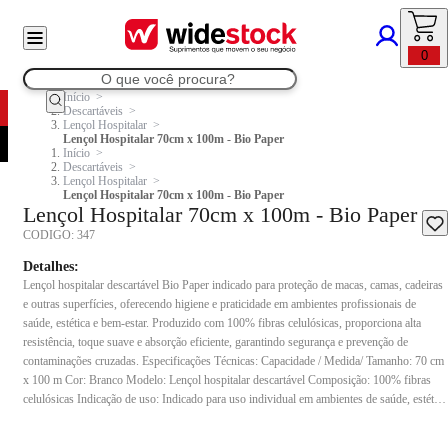
0
Início
Descartáveis
Lençol Hospitalar
Lençol Hospitalar 70cm x 100m - Bio Paper
Início
Descartáveis
Lençol Hospitalar
Lençol Hospitalar 70cm x 100m - Bio Paper
Lençol Hospitalar 70cm x 100m - Bio Paper
CODIGO:
347
Detalhes:
Lençol hospitalar descartável Bio Paper indicado para proteção de macas, camas, cadeiras
e outras superfícies, oferecendo higiene e praticidade em ambientes profissionais de
saúde, estética e bem-estar. Produzido com 100% fibras celulósicas, proporciona alta
resistência, toque suave e absorção eficiente, garantindo segurança e prevenção de
contaminações cruzadas. Especificações Técnicas: Capacidade / Medida/ Tamanho: 70 cm
x 100 m Cor: Branco Modelo: Lençol hospitalar descartável Composição: 100% fibras
celulósicas Indicação de uso: Indicado para uso individual em ambientes de saúde, estética
e bem-estar, sendo descartável após cada atendimento.