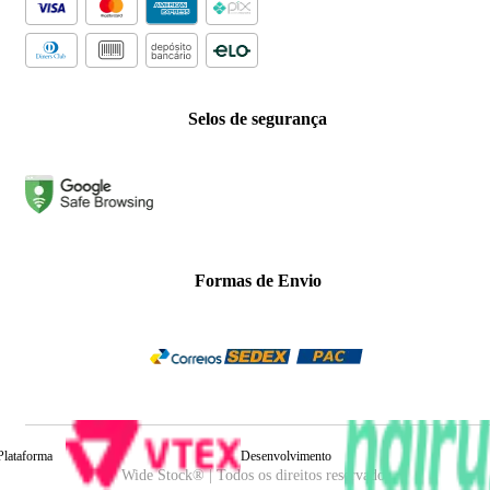
Selos de segurança
Formas de Envio
Plataforma
Desenvolvimento
Wide Stock® | Todos os direitos reservados.