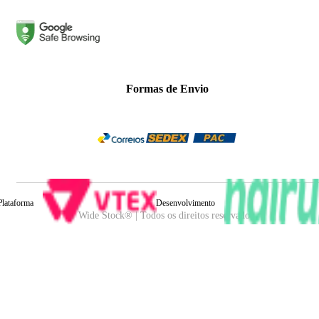
Formas de Envio
Plataforma
Desenvolvimento
Wide Stock® | Todos os direitos reservados.