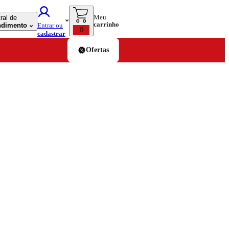
Meu
ral de
carrinho
ndimento
Entrar ou
0
cadastrar
Ofertas