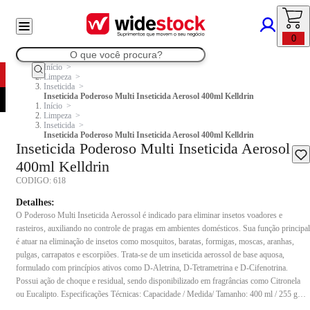
0
Início
Limpeza
Inseticida
Inseticida Poderoso Multi Inseticida Aerosol 400ml Kelldrin
Início
Limpeza
Inseticida
Inseticida Poderoso Multi Inseticida Aerosol 400ml Kelldrin
Inseticida Poderoso Multi Inseticida Aerosol
400ml Kelldrin
CODIGO:
618
Detalhes:
O Poderoso Multi Inseticida Aerossol é indicado para eliminar insetos voadores e
rasteiros, auxiliando no controle de pragas em ambientes domésticos. Sua função principal
é atuar na eliminação de insetos como mosquitos, baratas, formigas, moscas, aranhas,
pulgas, carrapatos e escorpiões. Trata-se de um inseticida aerossol de base aquosa,
formulado com princípios ativos como D-Aletrina, D-Tetrametrina e D-Cifenotrina.
Possui ação de choque e residual, sendo disponibilizado em fragrâncias como Citronela
ou Eucalipto. Especificações Técnicas: Capacidade / Medida/ Tamanho: 400 ml / 255 g
Fragrância: Citronela ou Eucalipto Modelo: Aerossol Composição: D-Aletrina (0,10%),