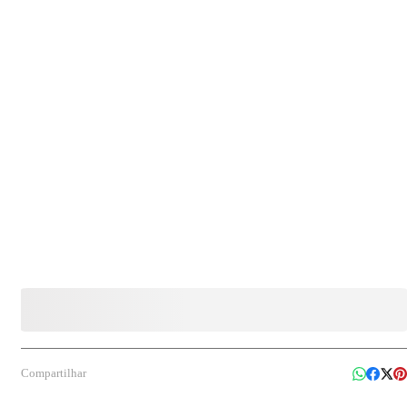
D-Tetrametrina (0,10%), D-Cifenotrina (0,13%) Indicação de uso: Indicado para uso em
ambientes domésticos no controle de insetos voadores e rasteiros, podendo ser aplicado
em áreas internas conforme orientação de uso.
Compartilhar