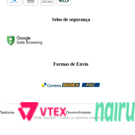
Selos de segurança
Formas de Envio
Plataforma
Desenvolvimento
Wide Stock® | Todos os direitos reservados.