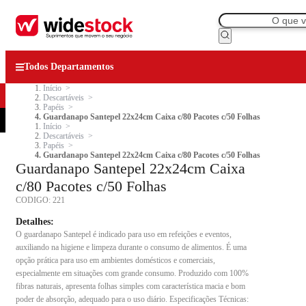
Todos Departamentos
Início
Descartáveis
Papéis
Guardanapo Santepel 22x24cm Caixa c/80 Pacotes c/50 Folhas
Início
Descartáveis
Papéis
Guardanapo Santepel 22x24cm Caixa c/80 Pacotes c/50 Folhas
Guardanapo Santepel 22x24cm Caixa
c/80 Pacotes c/50 Folhas
CODIGO:
221
Detalhes:
O guardanapo Santepel é indicado para uso em refeições e eventos,
auxiliando na higiene e limpeza durante o consumo de alimentos. É uma
opção prática para uso em ambientes domésticos e comerciais,
especialmente em situações com grande consumo. Produzido com 100%
fibras naturais, apresenta folhas simples com característica macia e bom
poder de absorção, adequado para o uso diário. Especificações Técnicas: