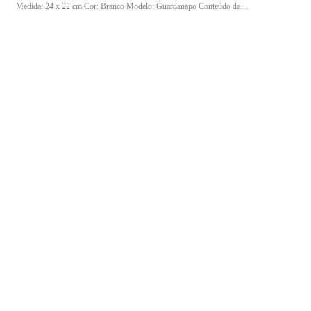
Medida: 24 x 22 cm Cor: Branco Modelo: Guardanapo Conteúdo da
embalagem: 01 caixa com 80 pacotes de 50 guardanapos Composição:
100% fibras naturais Indicação de uso: Indicado para uso em refeições,
eventos, estabelecimentos comerciais e ambientes domésticos em geral.