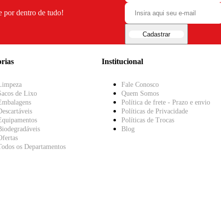
e por dentro de tudo!
Cadastrar
rias
Institucional
Limpeza
Fale Conosco
Sacos de Lixo
Quem Somos
Embalagens
Política de frete - Prazo e envio
Descartáveis
Políticas de Privacidade
Equipamentos
Políticas de Trocas
Biodegradáveis
Blog
Ofertas
Todos os Departamentos