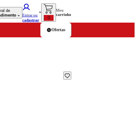
Meu
ral de
carrinho
ndimento
Entrar ou
0
cadastrar
Ofertas