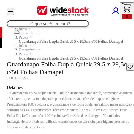
0
Início
Descartáveis
Papéis
Guardanapo Folha Dupla Quick 29,5 x 29,5cm c/50 Folhas Damapel
Início
Descartáveis
Papéis
Guardanapo Folha Dupla Quick 29,5 x 29,5cm c/50 Folhas Damapel
Guardanapo Folha Dupla Quick 29,5 x 29,5cm
c/50 Folhas Damapel
CODIGO:
277
Detalhes:
O Guardanapo Folha Dupla Quick Chique é destinado a uso diário, oferecendo absorção
eficiente e toque macio, adequado para diferentes situações de limpeza e higiene.
Produzido em 100% celulose, o guardanapo é de folha dupla, garantindo maior absorção e
conforto ao uso. Especificações Técnicas: Medida: 29,5 x 29,5 cm Cor: Branco Tipo:
Folha Dupla Composição: 100% celulose Conteúdo da embalagem: 50 unidades
Indicação de uso: Pode ser utilizado em atividades do dia a dia, para higiene pessoal ou
limpeza leve de superfícies.