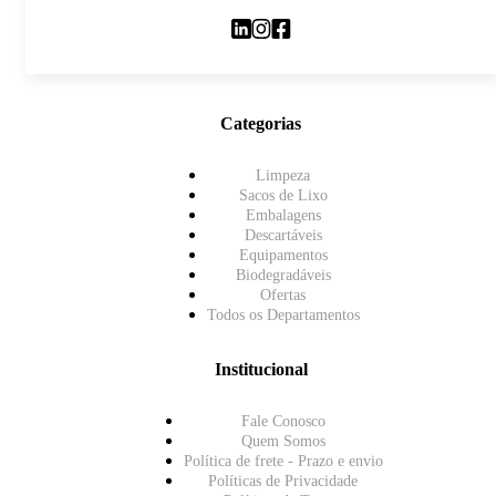
Categorias
Limpeza
Sacos de Lixo
Embalagens
Descartáveis
Equipamentos
Biodegradáveis
Ofertas
Todos os Departamentos
Institucional
Fale Conosco
Quem Somos
Política de frete - Prazo e envio
Políticas de Privacidade