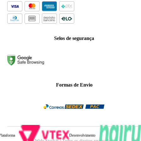
Selos de segurança
Formas de Envio
Plataforma
Desenvolvimento
Wide Stock® | Todos os direitos reservados.