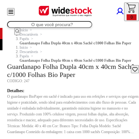
0
Início
Descartáveis
Papéis
Guardanapo Folha Dupla 40cm x 40cm Sachê c/1000 Folhas Bio Paper
Início
Descartáveis
Papéis
Guardanapo Folha Dupla 40cm x 40cm Sachê c/1000 Folhas Bio Paper
Guardanapo Folha Dupla 40cm x 40cm Sachê
c/1000 Folhas Bio Paper
CODIGO:
247
Detalhes:
O guardanapo BioPaper em sachê é indicado para uso em refeições e serviços que exigem
higiene e praticidade, sendo ideal para estabelecimentos com alto fluxo de pessoas. Cada
unidade é embalada individualmente, garantindo máxima higiene no manuseio e no
serviço. Produzido com 100% celulose virgem, possui folhas duplas, alta absorção,
resistência e maciez, adequado para diferentes necessidades de uso. Especificações
Técnicas: Medida: 40 x 40 cm Cor: Branco Tipo: Folha Dupla Modelo: Sachê
Guardanapo Conteúdo da embalagem: 1 caixa com 1000 sachês Composição: 100%
celulose virgem Indicação de uso: Indicado para uso em refeições, ambientes com alto