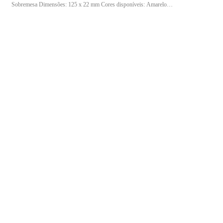
Sobremesa Dimensões: 125 x 22 mm Cores disponíveis: Amarelo
Matéria-prima: PS (Poliestireno) Conteúdo da embalagem: 50 unidades
Características: Resistente, prático e descartável Ideal para quem busca
praticidade e eficiência no serviço de sobremesas.