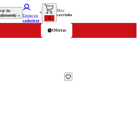
Meu
ral de
carrinho
ndimento
Entrar ou
0
cadastrar
Ofertas