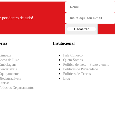
e por dentro de tudo!
Cadastrar
rias
Institucional
Limpeza
Fale Conosco
Sacos de Lixo
Quem Somos
Embalagens
Política de frete - Prazo e envio
Descartáveis
Políticas de Privacidade
Equipamentos
Políticas de Trocas
Biodegradáveis
Blog
Ofertas
Todos os Departamentos