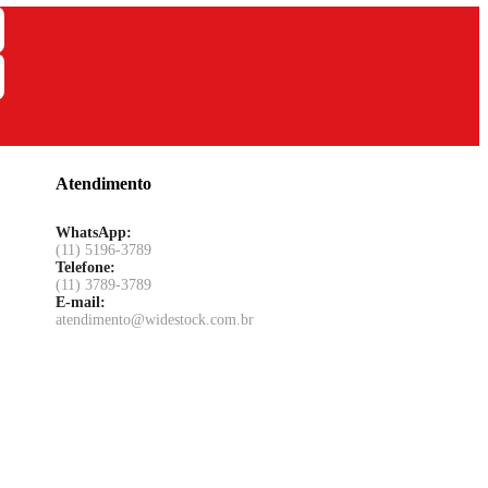
Atendimento
WhatsApp:
(11) 5196-3789
Telefone:
(11) 3789-3789
E-mail:
atendimento@widestock.com.br