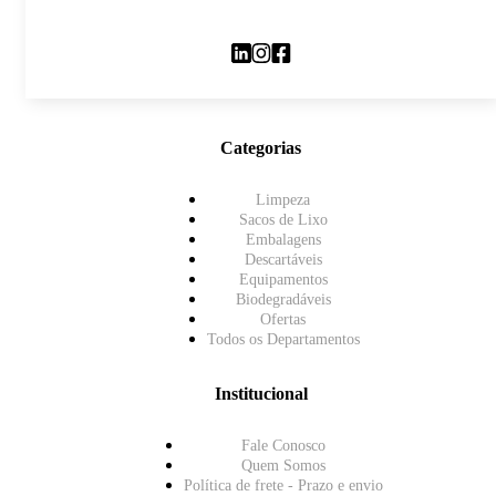
Categorias
Limpeza
Sacos de Lixo
Embalagens
Descartáveis
Equipamentos
Biodegradáveis
Ofertas
Todos os Departamentos
Institucional
Fale Conosco
Quem Somos
Política de frete - Prazo e envio