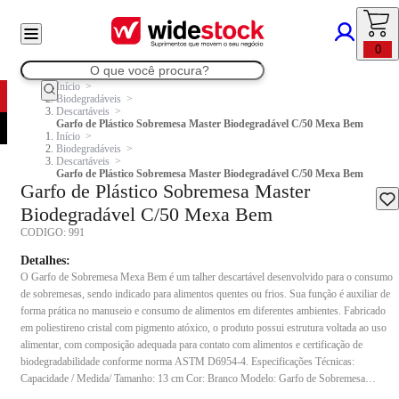
0
Início
Biodegradáveis
Descartáveis
Garfo de Plástico Sobremesa Master Biodegradável C/50 Mexa Bem
Início
Biodegradáveis
Descartáveis
Garfo de Plástico Sobremesa Master Biodegradável C/50 Mexa Bem
Garfo de Plástico Sobremesa Master
Biodegradável C/50 Mexa Bem
CODIGO:
991
Detalhes:
O Garfo de Sobremesa Mexa Bem é um talher descartável desenvolvido para o consumo
de sobremesas, sendo indicado para alimentos quentes ou frios. Sua função é auxiliar de
forma prática no manuseio e consumo de alimentos em diferentes ambientes. Fabricado
em poliestireno cristal com pigmento atóxico, o produto possui estrutura voltada ao uso
alimentar, com composição adequada para contato com alimentos e certificação de
biodegradabilidade conforme norma ASTM D6954-4. Especificações Técnicas:
Capacidade / Medida/ Tamanho: 13 cm Cor: Branco Modelo: Garfo de Sobremesa
Conteúdo da embalagem: Pacote com 50 unidades Composição: Poliestireno cristal e