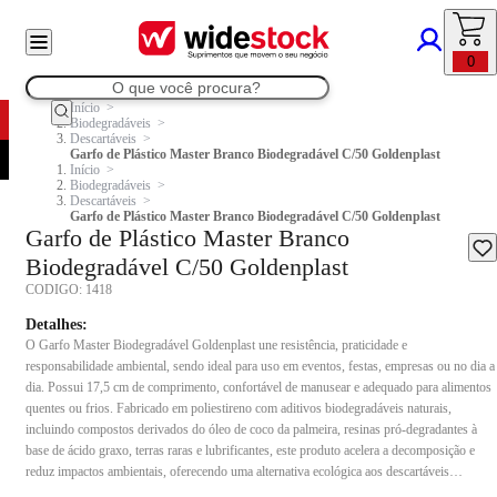
0
Início
Biodegradáveis
Descartáveis
Garfo de Plástico Master Branco Biodegradável C/50 Goldenplast
Início
Biodegradáveis
Descartáveis
Garfo de Plástico Master Branco Biodegradável C/50 Goldenplast
Garfo de Plástico Master Branco
Biodegradável C/50 Goldenplast
CODIGO:
1418
Detalhes:
O Garfo Master Biodegradável Goldenplast une resistência, praticidade e
responsabilidade ambiental, sendo ideal para uso em eventos, festas, empresas ou no dia a
dia. Possui 17,5 cm de comprimento, confortável de manusear e adequado para alimentos
quentes ou frios. Fabricado em poliestireno com aditivos biodegradáveis naturais,
incluindo compostos derivados do óleo de coco da palmeira, resinas pró-degradantes à
base de ácido graxo, terras raras e lubrificantes, este produto acelera a decomposição e
reduz impactos ambientais, oferecendo uma alternativa ecológica aos descartáveis
tradicionais. Especificações Técnicas: Modelo: Garfo Master Biodegradável Cor: Branco