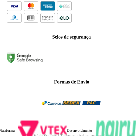
Selos de segurança
Formas de Envio
Plataforma
Desenvolvimento
Wide Stock® | Todos os direitos reservados.