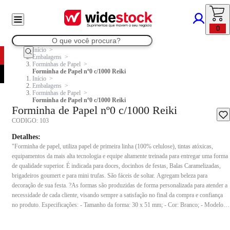
0
Início
Embalagens
Forminhas de Papel
Forminha de Papel nº0 c/1000 Reiki
Início
Embalagens
Forminhas de Papel
Forminha de Papel nº0 c/1000 Reiki
Forminha de Papel nº0 c/1000 Reiki
CODIGO:
103
Detalhes:
"Forminha de papel, utiliza papel de primeira linha (100% celulose), tintas atóxicas,
equipamentos da mais alta tecnologia e equipe altamente treinada para entregar uma forma
de qualidade superior. É indicada para doces, docinhos de festas, Balas Caramelizadas,
brigadeiros goumert e para mini trufas. São fáceis de soltar. Agregam beleza para
decoração de sua festa. ?As formas são produzidas de forma personalizada para atender a
necessidade de cada cliente, visando sempre a satisfação no final da compra e confiança
no produto. Especificações: - Tamanho da forma: 30 x 51 mm; - Cor: Branco; - Modelo:
Forma branca nº0; - Composição: Papel monolúcido 50g/m²; - Embalagem: 01 pacote
com 1000 unidades de forminhas."