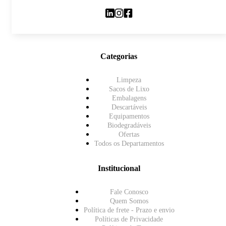
Categorias
Limpeza
Sacos de Lixo
Embalagens
Descartáveis
Equipamentos
Biodegradáveis
Ofertas
Todos os Departamentos
Institucional
Fale Conosco
Quem Somos
Política de frete - Prazo e envio
Políticas de Privacidade