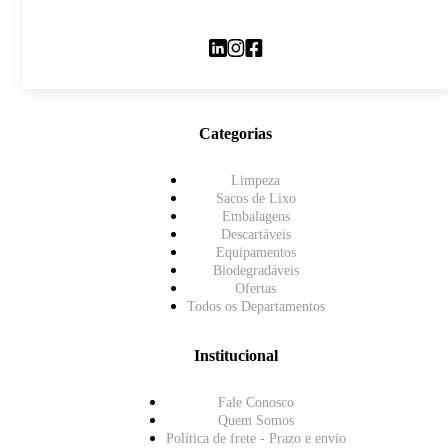
Categorias
Limpeza
Sacos de Lixo
Embalagens
Descartáveis
Equipamentos
Biodegradáveis
Ofertas
Todos os Departamentos
Institucional
Fale Conosco
Quem Somos
Política de frete - Prazo e envio