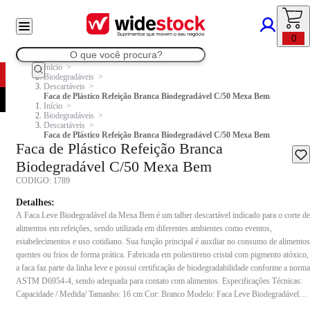
0
Início
Biodegradáveis
Descartáveis
Faca de Plástico Refeição Branca Biodegradável C/50 Mexa Bem
Início
Biodegradáveis
Descartáveis
Faca de Plástico Refeição Branca Biodegradável C/50 Mexa Bem
Faca de Plástico Refeição Branca
Biodegradável C/50 Mexa Bem
CODIGO:
1789
Detalhes:
A Faca Leve Biodegradável da Mexa Bem é um talher descartável indicado para o corte de
alimentos em refeições, sendo utilizada em diferentes ambientes como eventos,
estabelecimentos e uso cotidiano. Sua função principal é auxiliar no consumo de alimentos
quentes ou frios de forma prática. Fabricada em poliestireno cristal com pigmento atóxico,
a faca faz parte da linha leve e possui certificação de biodegradabilidade conforme a norma
ASTM D6954-4, sendo adequada para contato com alimentos. Especificações Técnicas:
Capacidade / Medida/ Tamanho: 16 cm Cor: Branco Modelo: Faca Leve Biodegradável
Conteúdo da embalagem: Pacote com 50 unidades Composição: Poliestireno cristal e