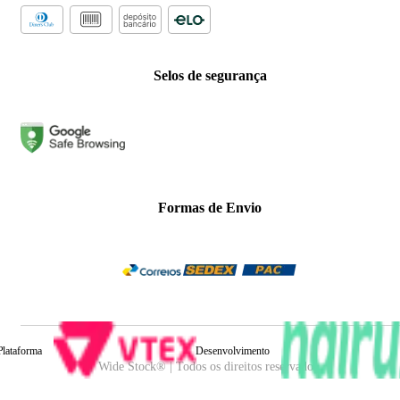
Selos de segurança
Formas de Envio
Plataforma
Desenvolvimento
Wide Stock® | Todos os direitos reservados.